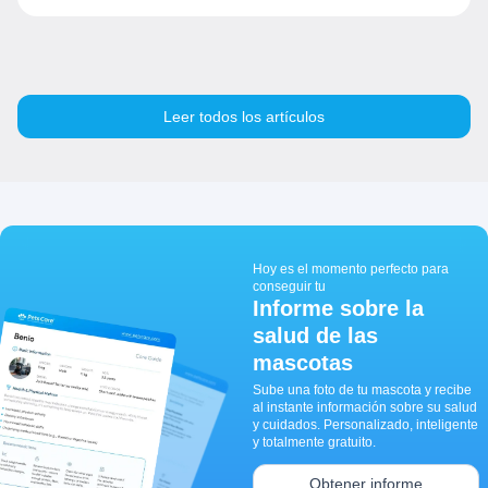
Leer todos los artículos
Hoy es el momento perfecto para
conseguir tu
Informe sobre la
salud de las
mascotas
Sube una foto de tu mascota y recibe
al instante información sobre su salud
y cuidados. Personalizado, inteligente
y totalmente gratuito.
Obtener informe