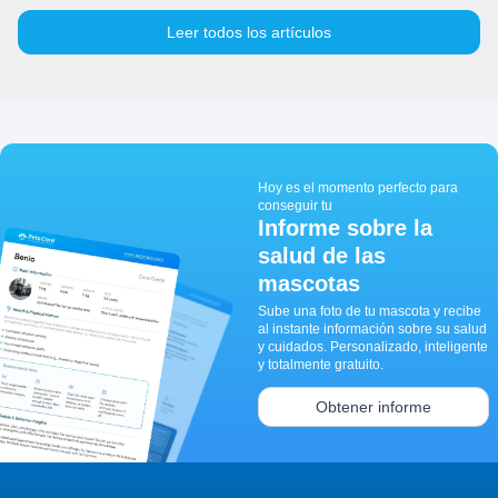
Leer todos los artículos
Hoy es el momento perfecto para
conseguir tu
Informe sobre la
salud de las
mascotas
Sube una foto de tu mascota y recibe
al instante información sobre su salud
y cuidados. Personalizado, inteligente
y totalmente gratuito.
Obtener informe