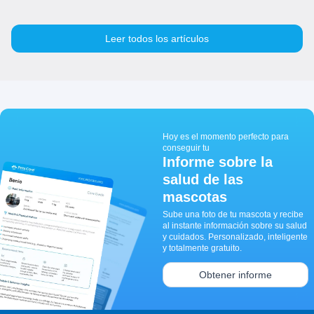
Leer todos los artículos
Hoy es el momento perfecto para
conseguir tu
Informe sobre la
salud de las
mascotas
Sube una foto de tu mascota y recibe
al instante información sobre su salud
y cuidados. Personalizado, inteligente
y totalmente gratuito.
Obtener informe