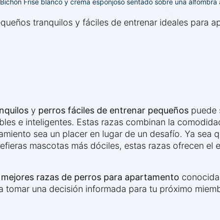
 Bichón Frisé blanco y crema esponjoso sentado sobre una alfombra 
ueños tranquilos y fáciles de entrenar ideales para a
nquilos
y
perros fáciles de entrenar pequeños
puede s
es e inteligentes. Estas razas combinan la comodida
miento sea un placer en lugar de un desafío. Ya sea 
fieras mascotas más dóciles, estas razas ofrecen el equ
s
mejores razas de perros para apartamento
conocida
a tomar una decisión informada para tu próximo miembr