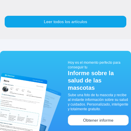
Leer todos los artículos
Hoy es el momento perfecto para
conseguir tu
Informe sobre la
salud de las
mascotas
Sube una foto de tu mascota y recibe
al instante información sobre su salud
y cuidados. Personalizado, inteligente
y totalmente gratuito.
Obtener informe