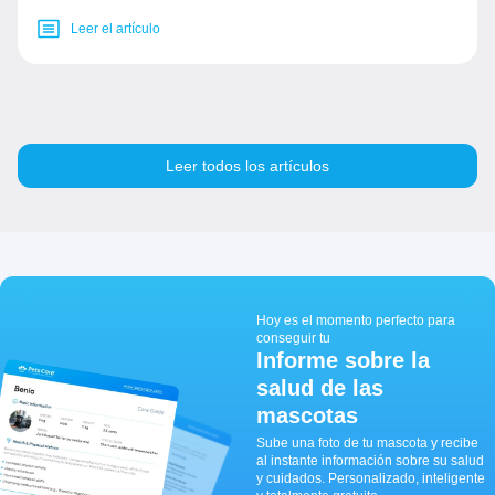
Leer el artículo
Leer todos los artículos
Hoy es el momento perfecto para
conseguir tu
Informe sobre la
salud de las
mascotas
Sube una foto de tu mascota y recibe
al instante información sobre su salud
y cuidados. Personalizado, inteligente