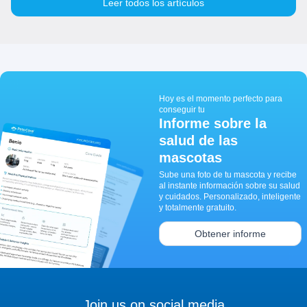
Leer todos los artículos
Hoy es el momento perfecto para
conseguir tu
Informe sobre la
salud de las
mascotas
Sube una foto de tu mascota y recibe
al instante información sobre su salud
y cuidados. Personalizado, inteligente
y totalmente gratuito.
Obtener informe
Join us on social media