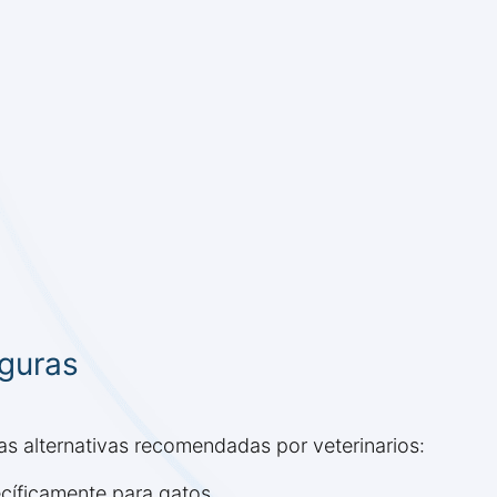
eguras
as alternativas recomendadas por veterinarios:
cíficamente para gatos