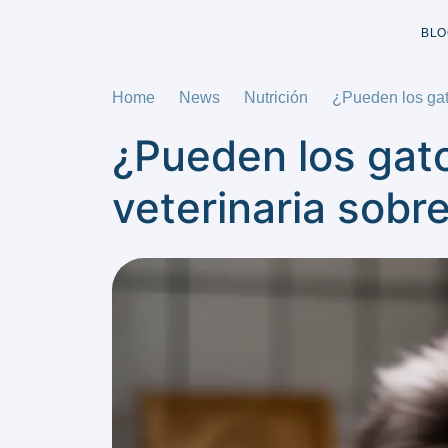
BLO
Home
News
Nutrición
¿Pueden los gat
¿Pueden los gat
veterinaria sobr