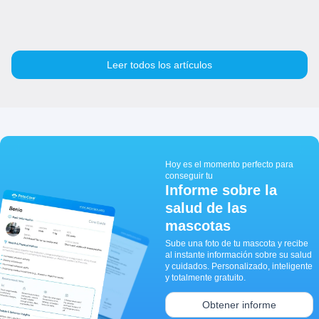
Leer todos los artículos
Hoy es el momento perfecto para
conseguir tu
Informe sobre la
salud de las
mascotas
Sube una foto de tu mascota y recibe
al instante información sobre su salud
y cuidados. Personalizado, inteligente
y totalmente gratuito.
Obtener informe