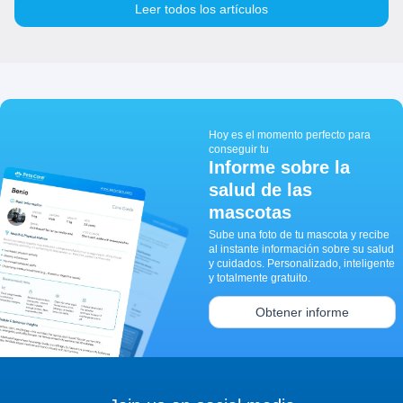
Leer todos los artículos
Hoy es el momento perfecto para
conseguir tu
Informe sobre la
salud de las
mascotas
Sube una foto de tu mascota y recibe
al instante información sobre su salud
y cuidados. Personalizado, inteligente
y totalmente gratuito.
Obtener informe