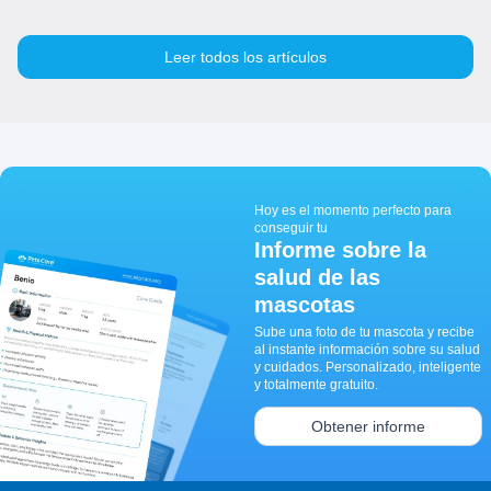
Leer todos los artículos
Hoy es el momento perfecto para
conseguir tu
Informe sobre la
salud de las
mascotas
Sube una foto de tu mascota y recibe
al instante información sobre su salud
y cuidados. Personalizado, inteligente
y totalmente gratuito.
Obtener informe