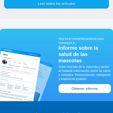
Leer todos los artículos
Hoy es el momento perfecto para
conseguir tu
Informe sobre la
salud de las
mascotas
Sube una foto de tu mascota y recibe
al instante información sobre su salud
y cuidados. Personalizado, inteligente
y totalmente gratuito.
Obtener informe