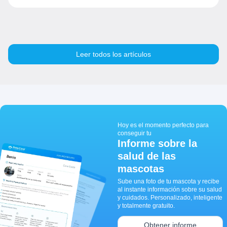
Leer todos los artículos
Hoy es el momento perfecto para
conseguir tu
Informe sobre la
salud de las
mascotas
Sube una foto de tu mascota y recibe
al instante información sobre su salud
y cuidados. Personalizado, inteligente
y totalmente gratuito.
Obtener informe