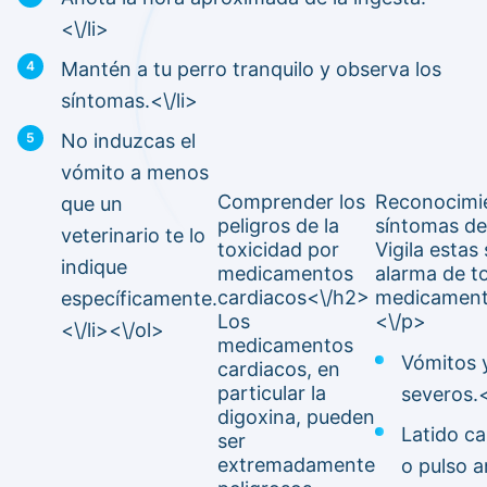
<\/li>
Mantén a tu perro tranquilo y observa los
síntomas.<\/li>
No induzcas el
vómito a menos
Comprender los
Reconocimie
que un
peligros de la
síntomas de
veterinario te lo
toxicidad por
Vigila estas
indique
medicamentos
alarma de t
cardiacos<\/h2>
medicament
específicamente.
Los
<\/p>
<\/li><\/ol>
medicamentos
Vómitos y
cardiacos, en
particular la
severos.<
digoxina, pueden
Latido ca
ser
extremadamente
o pulso a