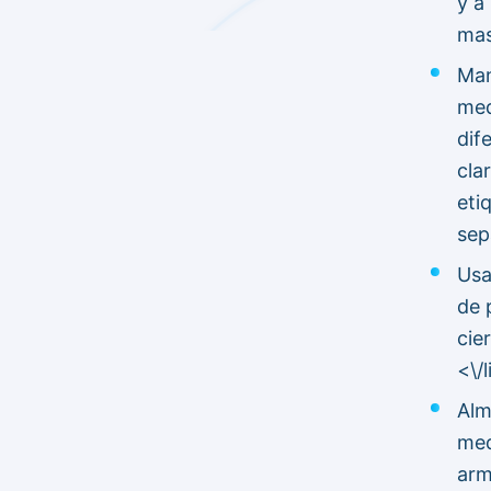
y a
mas
Man
med
dif
cla
eti
sep
Usa
de 
cie
<\/l
Alm
med
arm