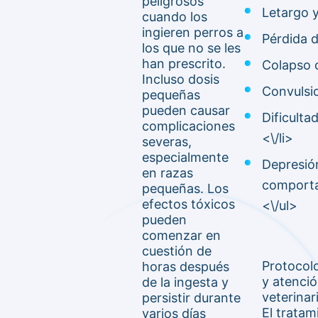
peligrosos
Letargo y
cuando los
ingieren perros a
Pérdida d
los que no se les
han prescrito.
Colapso 
Incluso dosis
Convulsio
pequeñas
pueden causar
Dificultad
complicaciones
<\/li>
severas,
especialmente
Depresió
en razas
comporta
pequeñas. Los
efectos tóxicos
<\/ul>
pueden
comenzar en
cuestión de
Protocol
horas después
y atenci
de la ingesta y
veterinar
persistir durante
El tratam
varios días