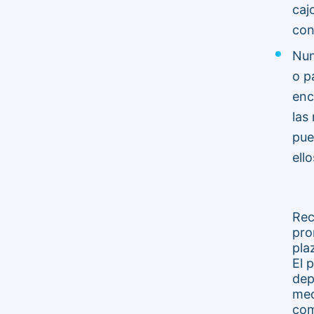
caj
con 
Nun
o p
enc
las
pue
ello
Rec
pro
pla
El 
dep
med
com