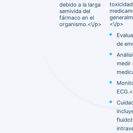
toxicidad
debido a la larga
medicame
semivida del
generalm
fármaco en el
<\/p>
organismo.<\/p>
Evalua
de eme
Anális
medir 
medica
Monito
ECG.<\
Cuidad
inclu
fluido
intrav