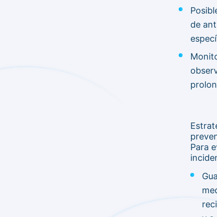
Posibl
de ant
especí
Monito
obser
prolon
Estrat
preve
Para e
incide
Gua
med
rec