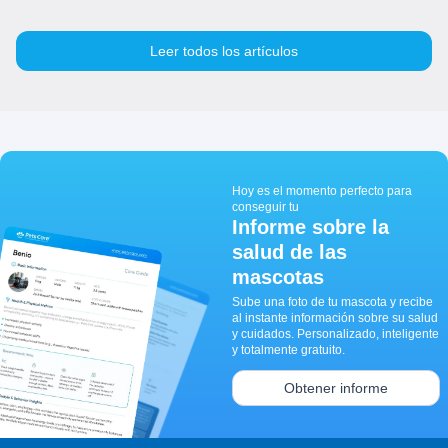
Leer todos los artículos
Hoy es el momento perfecto para
conseguir tu
Informe sobre la
salud de las
mascotas
Sube una foto de tu mascota y recibe
al instante información sobre su salud
y cuidados. Personalizado, inteligente
y totalmente gratuito.
Obtener informe