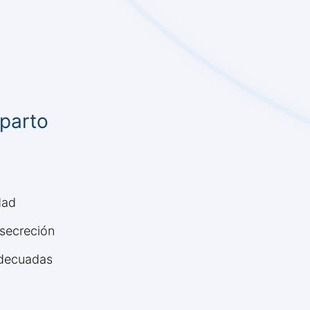
parto
dad
 secreción
adecuadas