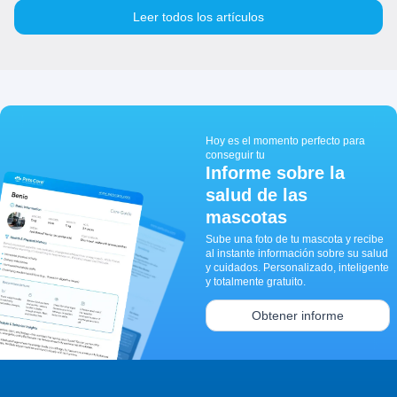
Leer todos los artículos
Hoy es el momento perfecto para
conseguir tu
Informe sobre la
salud de las
mascotas
Sube una foto de tu mascota y recibe
al instante información sobre su salud
y cuidados. Personalizado, inteligente
y totalmente gratuito.
Obtener informe