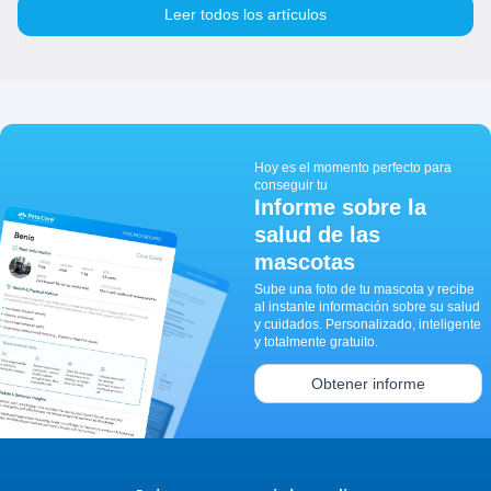
Leer todos los artículos
Hoy es el momento perfecto para
conseguir tu
Informe sobre la
salud de las
mascotas
Sube una foto de tu mascota y recibe
al instante información sobre su salud
y cuidados. Personalizado, inteligente
y totalmente gratuito.
Obtener informe