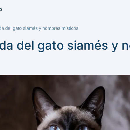
G
ada del gato siamés y nombres místicos
ada del gato siamés y