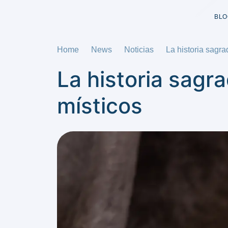
BLO
Home
News
Noticias
La historia sagr
La historia sagr
místicos