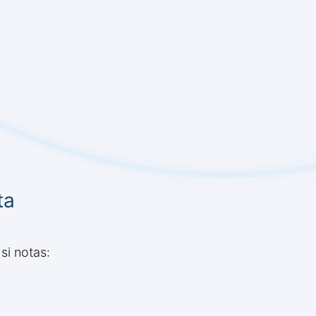
ta
si notas: