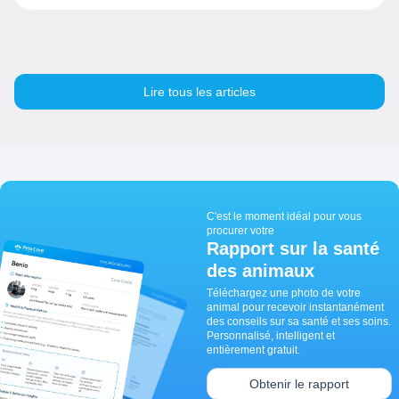
Lire tous les articles
C'est le moment idéal pour vous
procurer votre
Rapport sur la santé
des animaux
Téléchargez une photo de votre
animal pour recevoir instantanément
des conseils sur sa santé et ses soins.
Personnalisé, intelligent et
entièrement gratuit.
Obtenir le rapport