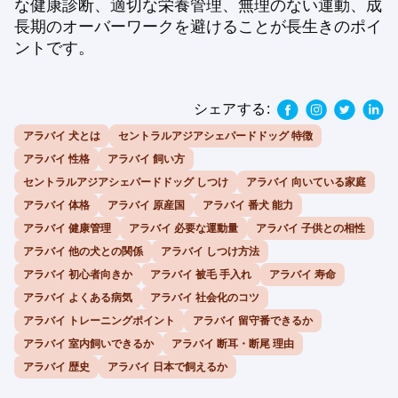
な健康診断、適切な栄養管理、無理のない運動、成
長期のオーバーワークを避けることが長生きのポイ
ントです。
シェアする:
アラバイ 犬とは
セントラルアジアシェパードドッグ 特徴
アラバイ 性格
アラバイ 飼い方
セントラルアジアシェパードドッグ しつけ
アラバイ 向いている家庭
アラバイ 体格
アラバイ 原産国
アラバイ 番犬 能力
アラバイ 健康管理
アラバイ 必要な運動量
アラバイ 子供との相性
アラバイ 他の犬との関係
アラバイ しつけ方法
アラバイ 初心者向きか
アラバイ 被毛 手入れ
アラバイ 寿命
アラバイ よくある病気
アラバイ 社会化のコツ
アラバイ トレーニングポイント
アラバイ 留守番できるか
アラバイ 室内飼いできるか
アラバイ 断耳・断尾 理由
アラバイ 歴史
アラバイ 日本で飼えるか