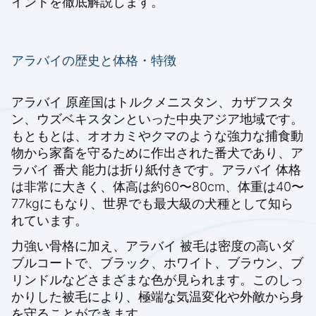
イントを徹底解説します。
アラバイの歴史と体格・特徴
アラバイ 原産国はトルクメニスタン、カザフスタ
ン、ウズベキスタンといった中央アジア地域です。
もともとは、オオカミやクマのような強力な捕食動
物から家畜を守るために作出された番犬であり、ア
ラバイ 番犬 能力は折り紙付きです。アラバイ 体格
は非常に大きく、体高は約60〜80cm、体重は40〜
77kgにもなり、世界でも最大級の犬種として知ら
れています。
力強い骨格に加え、アラバイ 被毛は密度の高いダ
ブルコートで、ブラック、ホワイト、ブラウン、ブ
リンドルなどさまざまな色が見られます。このしっ
かりした被毛により、極端な気温変化や外敵から身
を守ることができます。