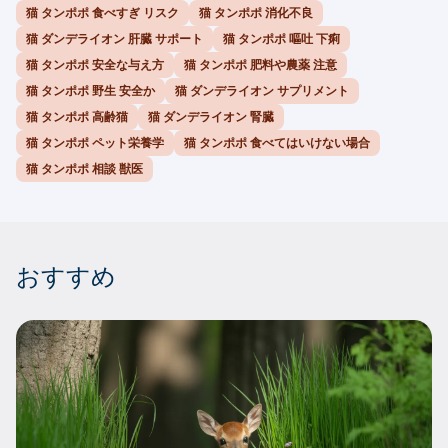
猫 タンポポ 食べすぎ リスク
猫 タンポポ 消化不良
猫 ダンデライオン 肝臓 サポート
猫 タンポポ 嘔吐 下痢
猫 タンポポ 安全な与え方
猫 タンポポ 肥料や農薬 注意
猫 タンポポ 野生 安全か
猫 ダンデライオン サプリメント
猫 タンポポ 高齢猫
猫 ダンデライオン 腎臓
猫 タンポポ ペット栄養学
猫 タンポポ 食べてはいけない場合
猫 タンポポ 相談 獣医
おすすめ