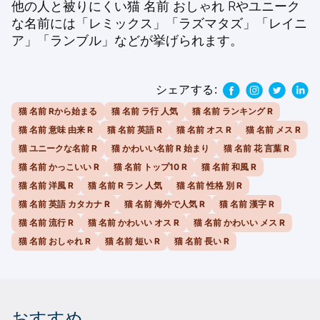
他の人と被りにくい猫 名前 おしゃれ Rやユニーク
な名前には「レミックス」「ラズマタズ」「レイニ
ア」「ランブル」などが挙げられます。
シェアする:
猫 名前 Rから始まる
猫 名前 ラ行 人気
猫 名前 ランキング R
猫 名前 意味 由来 R
猫 名前 英語 R
猫 名前 オス R
猫 名前 メス R
猫 ユニークな名前 R
猫 かわいい名前 R 始まり
猫 名前 花 言葉 R
猫 名前 かっこいい R
猫 名前 トップ10 R
猫 名前 和風 R
猫 名前 洋風 R
猫 名前 R ラン 人気
猫 名前 性格 別 R
猫 名前 英語 カタカナ R
猫 名前 海外で人気 R
猫 名前 漢字 R
猫 名前 流行 R
猫 名前 かわいい オス R
猫 名前 かわいい メス R
猫 名前 おしゃれ R
猫 名前 短い R
猫 名前 長い R
おすすめ