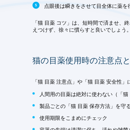
点眼後は瞬きをさせて目全体に薬を
「猫 目薬 コツ」は、短時間で済ませ、
えつけず、徐々に慣らすと良いでしょう。
猫の目薬使用時の注意点
「猫 目薬 注意点」や「猫 目薬 安全
人間用の目薬は絶対に使わない（「猫 
製品ごとの「猫 目薬 保存方法」を守
使用期限をこまめにチェック
容器の先端は清潔に保ち、汚れや雑菌