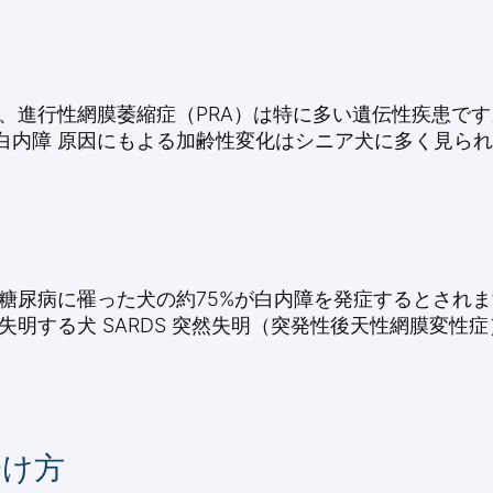
が、進行性網膜萎縮症（PRA）は特に多い遺伝性疾患で
白内障 原因にもよる加齢性変化はシニア犬に多く見られ
。糖尿病に罹った犬の約75%が白内障を発症するとされ
失明する犬 SARDS 突然失明（突発性後天性網膜変性
分け方