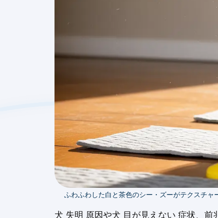
ふわふわした白と茶色のシー・ズーがテクスチャ
犬 失明 原因や犬 目が見えない 症状、