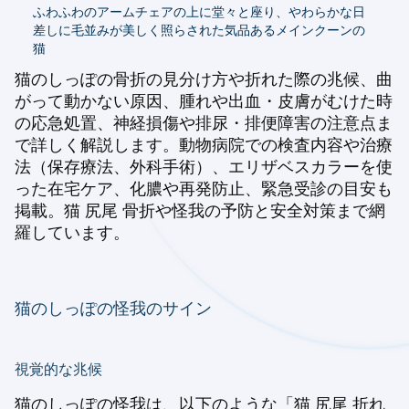
ふわふわのアームチェアの上に堂々と座り、やわらかな日
差しに毛並みが美しく照らされた気品あるメインクーンの
猫
猫のしっぽの骨折の見分け方や折れた際の兆候、曲
がって動かない原因、腫れや出血・皮膚がむけた時
の応急処置、神経損傷や排尿・排便障害の注意点ま
で詳しく解説します。動物病院での検査内容や治療
法（保存療法、外科手術）、エリザベスカラーを使
った在宅ケア、化膿や再発防止、緊急受診の目安も
掲載。猫 尻尾 骨折や怪我の予防と安全対策まで網
羅しています。
猫のしっぽの怪我のサイン
視覚的な兆候
猫のしっぽの怪我は、以下のような「猫 尻尾 折れ