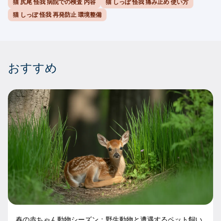
猫 尻尾 怪我 病院での検査 内容
猫 しっぽ 怪我 痛み止め 使い方
猫 しっぽ 怪我 再発防止 環境整備
おすすめ
春の赤ちゃん動物シーズン：野生動物と遭遇するペット飼い