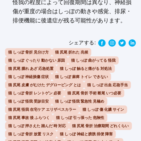
怪我の程度によって回復期間は異なり、神経損
傷が重度の場合はしっぽの動きや感覚、排尿・
排便機能に後遺症が残る可能性があります。
シェアする:
猫 しっぽ 骨折 見分け方
猫 尻尾 折れた 兆候
猫 しっぽ ぐったり 動かない 原因
猫 しっぽ 曲がってる 怪我
猫 尻尾 腫れ あざ 応急処置
猫 しっぽ 触ると痛がる 対処法
猫 しっぽ 神経損傷 症状
猫 しっぽ 麻痺 トイレ できない
猫 尻尾 皮膚 がむけた デグロービング とは
猫 しっぽ 出血 応急手当
猫 しっぽ 骨折 レントゲン 必要
猫 尻尾 骨折 手術 断尾 いつ必要
猫 しっぽ 怪我 受診目安
猫 しっぽ 怪我 緊急性 見極め
猫 尻尾 怪我 在宅ケア エリザベスカラー
猫 しっぽ 傷 化膿 サイン
猫 尻尾 事故 後 ふらつく
猫 しっぽ 引っ張った 危険性
猫 しっぽ 押さえた 踏んだ 時 対応
猫 尻尾 骨折 治療期間 どれくらい
猫 しっぽ 骨折 放置 リスク
猫 しっぽ 神経と膀胱 排便 障害