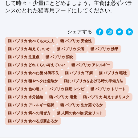
して時々・少量にとどめましょう。主食は必ずバラ
ンスのとれた猫専用フードにしてください。
シェアする:
猫 パプリカ 食べても大丈夫
猫 パプリカ 安全性
猫 パプリカ 与えていいか
猫 パプリカ 栄養
猫 パプリカ 効果
猫 パプリカ 注意点
猫 パプリカ 消化
猫 パプリカ どれくらい与えていい
猫 パプリカ アレルギー
猫 パプリカ 食べた後 体調不良
猫 パプリカ 下痢
猫 パプリカ 嘔吐
猫 パプリカ 種やヘタは危険か
猫にパプリカをあげる時の準備方法
猫 パプリカ 色の違い
パプリカ 猫用 レシピ
猫 パプリカ トリート
猫 パプリカ 水分補給
猫 パプリカ 適量
猫 パプリカ 与えすぎリスク
猫 パプリカ アレルギー症状
猫 パプリカ 生か茹でるか
猫 パプリカ 餌への混ぜ方
猫 人間の食べ物 安全リスト
猫 パプリカ 食べる必要あるか