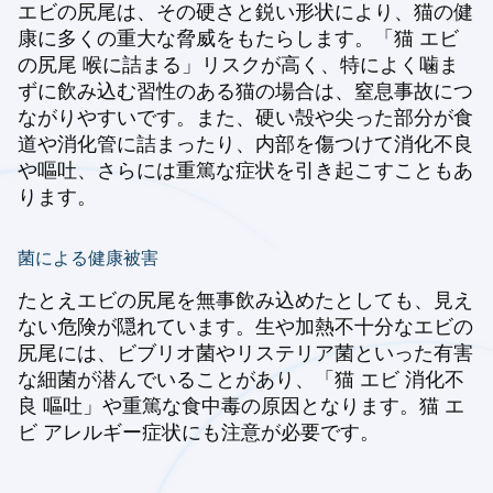
エビの尻尾は、その硬さと鋭い形状により、猫の健
康に多くの重大な脅威をもたらします。「猫 エビ
の尻尾 喉に詰まる」リスクが高く、特によく噛ま
ずに飲み込む習性のある猫の場合は、窒息事故につ
ながりやすいです。また、硬い殻や尖った部分が食
道や消化管に詰まったり、内部を傷つけて消化不良
や嘔吐、さらには重篤な症状を引き起こすこともあ
ります。
菌による健康被害
たとえエビの尻尾を無事飲み込めたとしても、見え
ない危険が隠れています。生や加熱不十分なエビの
尻尾には、ビブリオ菌やリステリア菌といった有害
な細菌が潜んでいることがあり、「猫 エビ 消化不
良 嘔吐」や重篤な食中毒の原因となります。猫 エ
ビ アレルギー症状にも注意が必要です。