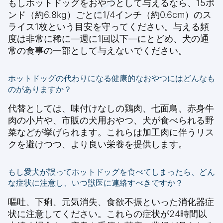
もしホットドッグをおやつとして与えるなら、15ポ
ンド（約6.8kg）ごとに1/4インチ（約0.6cm）のス
ライス1枚という目安を守ってください。与える頻
度は非常に稀に—週に1回以下—にとどめ、犬の通
常の食事の一部として与えないでください。
ホットドッグの代わりになる健康的なおやつにはどんなも
のがありますか？
代替としては、味付けなしの鶏肉、七面鳥、赤身牛
肉の小片や、市販の犬用おやつ、犬が食べられる野
菜などが挙げられます。これらは加工肉に伴うリス
クを避けつつ、より良い栄養を提供します。
もし愛犬が誤ってホットドッグを食べてしまったら、どん
な症状に注意し、いつ獣医に連絡すべきですか？
嘔吐、下痢、元気消失、食欲不振といった消化器症
状に注意してください。これらの症状が24時間以