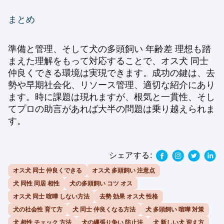
まとめ
準備と管理、そして犬の多頭飼い 年齢差 理想も踏
まえた理解をもって対応することで、オス犬 同士
仲良くできる環境は実現できます。成功の鍵は、去
勢や早期社会化、リソース管理、適切な紹介にあり
ます。時に課題は現れますが、根気と一貫性、そし
てプロの助言があれば大半の問題は乗り越えられま
す。
シェアする:
オス犬 同士 仲良くできる
オス犬 多頭飼い 注意点
犬 同性 同居 相性
犬の多頭飼い コツ オス
オス犬 同士 喧嘩 しない方法
去勢 効果 オス犬 性格
犬の社会性 育て方
犬 同士 仲良くなる方法
犬 多頭飼い 喧嘩 対策
犬 相性 チェック 方法
犬の縄張り争い 防止法
犬 新しい犬 迎え方