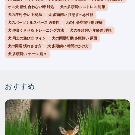
オス犬 相性 合わない時 対処
犬の多頭飼い ストレス 対策
犬の序列 争い 対処法
犬 多頭飼い 注意すべき性格
犬のパーソナルスペース 必要性
犬の社会空間行動 理解
犬 仲良くさせる トレーニング方法
犬の多頭飼い 年齢差 理想
犬 同士の遊び方 サイン
犬の問題行動 多頭飼い 原因
犬の同居 慣れさせ方
犬 多頭飼い 時間のかけ方
犬 多頭飼い ケージ 別々
おすすめ