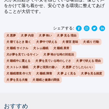
をかけて落ち着かせ、安心できる環境に整えてあげ
ることが大切です。
シェアする:
犬 悪夢
犬 夢 内容
犬 夢 怖い
犬 夢 見る 理由
犬 寝てるとき 動く
犬 夢中で吠える
犬 寝言 意味
犬 眠り 行動
犬 睡眠 サイクル
犬 レム睡眠
犬 睡眠 異常
犬が夢を見ているサイン
犬 夢 怖がる時の対処法
犬 睡眠中に震える
犬 夢を見ている時のしぐさ
犬 夢で吠える 理由
犬 ストレス 睡眠
犬 夢と現実の違い
犬 悪夢 どうしたらいい
犬 睡眠環境 作り方
犬 睡眠 障害
犬 夢 よく見る
犬 夢を見る頻度
犬 夢を見る犬種
犬 睡眠と健康の関係
おすすめ