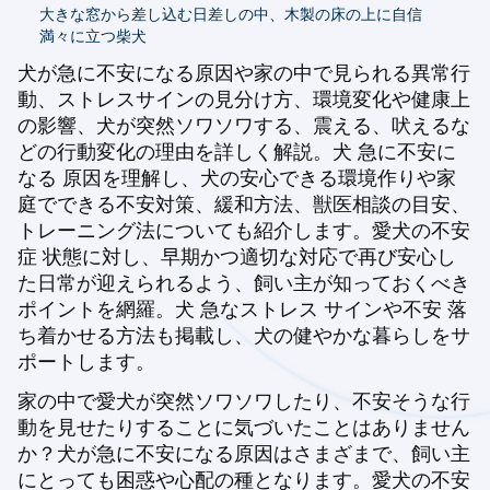
大きな窓から差し込む日差しの中、木製の床の上に自信
満々に立つ柴犬
犬が急に不安になる原因や家の中で見られる異常行
動、ストレスサインの見分け方、環境変化や健康上
の影響、犬が突然ソワソワする、震える、吠えるな
どの行動変化の理由を詳しく解説。犬 急に不安に
なる 原因を理解し、犬の安心できる環境作りや家
庭でできる不安対策、緩和方法、獣医相談の目安、
トレーニング法についても紹介します。愛犬の不安
症 状態に対し、早期かつ適切な対応で再び安心し
た日常が迎えられるよう、飼い主が知っておくべき
ポイントを網羅。犬 急なストレス サインや不安 落
ち着かせる方法も掲載し、犬の健やかな暮らしをサ
ポートします。
家の中で愛犬が突然ソワソワしたり、不安そうな行
動を見せたりすることに気づいたことはありません
か？犬が急に不安になる原因はさまざまで、飼い主
にとっても困惑や心配の種となります。愛犬の不安