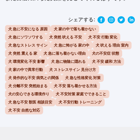
シェアする:
犬 急に不安になる 原因
犬 家の中で落ち着かない
犬 急にソワソワする
犬 突然 吠える 不安
犬 不安 行動 変化
犬 急なストレス サイン
犬 急に怖がる 家の中
犬 吠える 理由 室内
犬 突然 震える 家
犬 急に落ち着かない理由
犬の不安症 状態
犬 環境変化 不安 影響
犬 急に物陰に隠れる
犬 不安 緩和 方法
犬 家の中で異常行動
犬 ストレスサイン 見分け方
犬 発作的な不安 病気との関係
犬 急な性格変化 対策
犬 分離不安 突然始まる
犬 不安 落ち着かせる方法
犬の安心できる環境作り
犬 不安対策 家庭でできること
犬 急な不安 獣医 相談目安
犬 不安行動 トレーニング
犬 不安 自然な対応