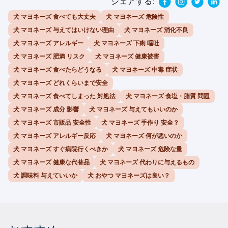
シェアする:
犬 マヨネーズ 食べても大丈夫
犬 マヨネーズ 危険性
犬 マヨネーズ 与えてはいけない理由
犬 マヨネーズ 消化不良
犬 マヨネーズ アレルギー
犬 マヨネーズ 下痢 嘔吐
犬 マヨネーズ 肥満 リスク
犬 マヨネーズ 健康被害
犬 マヨネーズ 食べたらどうなる
犬 マヨネーズ 中毒 症状
犬 マヨネーズ どれくらいまで安全
犬 マヨネーズ 食べてしまった 対処法
犬 マヨネーズ 食塩・脂質 問題
犬 マヨネーズ 成分 影響
犬 マヨネーズ 与えてもいいのか
犬 マヨネーズ 市販品 安全性
犬 マヨネーズ 手作り 安全？
犬 マヨネーズ アレルギー反応
犬 マヨネーズ 何が悪いのか
犬 マヨネーズ すぐ病院行くべきか
犬 マヨネーズ 危険な量
犬 マヨネーズ 健康な代替品
犬 マヨネーズ 代わりに与えるもの
犬 調味料 与えていいか
犬 おやつ マヨネーズは良い？