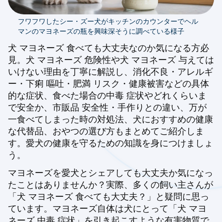
フワフワしたシー・ズー犬がキッチンのカウンターでヘル
マンのマヨネーズの瓶を興味深そうに調べている様子
犬 マヨネーズ 食べても大丈夫なのか気になる方必
見。犬 マヨネーズ 危険性や犬 マヨネーズ 与えては
いけない理由を丁寧に解説し、消化不良・アレルギ
ー・下痢 嘔吐・肥満 リスク・健康被害などの具体
的な症状、食べた場合の中毒 症状やどれくらいま
で安全か、市販品 安全性・手作りとの違い、万が
一食べてしまった時の対処法、犬におすすめの健康
な代替品、おやつの選び方もまとめてご紹介しま
す。愛犬の健康を守るための知識を身につけましょ
う。
マヨネーズを愛犬とシェアしても大丈夫か気になっ
たことはありませんか？実際、多くの飼い主さんが
「犬 マヨネーズ 食べても大丈夫？」と疑問に思っ
ています。マヨネーズ自体は犬にとって「犬 マヨ
ネーズ 中毒 症状」を引き起こすような有害物質で