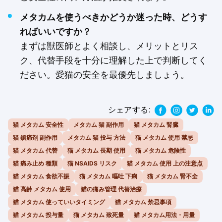
メタカムを使うべきかどうか迷った時、どうす
ればいいですか？
まずは獣医師とよく相談し、メリットとリス
ク、代替手段を十分に理解した上で判断してく
ださい。愛猫の安全を最優先しましょう。
シェアする:
猫 メタカム 安全性
メタカム 猫 副作用
猫 メタカム 腎臓
猫 鎮痛剤 副作用
メタカム 猫 投与 方法
猫 メタカム 使用 禁忌
猫 メタカム 代替
猫 メタカム 長期 使用
猫 メタカム 危険性
猫 痛み止め 種類
猫 NSAIDS リスク
猫 メタカム 使用 上の注意点
猫 メタカム 食欲不振
猫 メタカム 嘔吐 下痢
猫 メタカム 腎不全
猫 高齢 メタカム 使用
猫の痛み管理 代替治療
猫 メタカム 使っていいタイミング
猫 メタカム 禁忌事項
猫 メタカム 投与量
猫 メタカム 致死量
猫 メタカム用法・用量