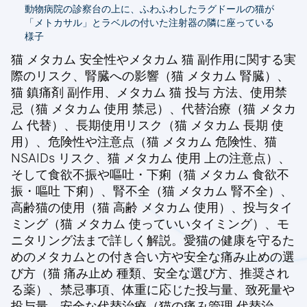
動物病院の診察台の上に、ふわふわしたラグドールの猫が
「メトカサル」とラベルの付いた注射器の隣に座っている
様子
猫 メタカム 安全性やメタカム 猫 副作用に関する実
際のリスク、腎臓への影響（猫 メタカム 腎臓）、
猫 鎮痛剤 副作用、メタカム 猫 投与 方法、使用禁
忌（猫 メタカム 使用 禁忌）、代替治療（猫 メタカ
ム 代替）、長期使用リスク（猫 メタカム 長期 使
用）、危険性や注意点（猫 メタカム 危険性、猫
NSAIDs リスク、猫 メタカム 使用 上の注意点）、
そして食欲不振や嘔吐・下痢（猫 メタカム 食欲不
振・嘔吐 下痢）、腎不全（猫 メタカム 腎不全）、
高齢猫の使用（猫 高齢 メタカム 使用）、投与タイ
ミング（猫 メタカム 使っていいタイミング）、モ
ニタリング法まで詳しく解説。愛猫の健康を守るた
めのメタカムとの付き合い方や安全な痛み止めの選
び方（猫 痛み止め 種類、安全な選び方、推奨され
る薬）、禁忌事項、体重に応じた投与量、致死量や
投与量、安全な代替治療（猫の痛み管理 代替治