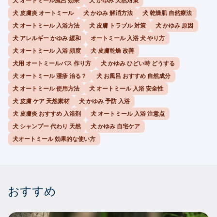
犬 オートミール風呂 効果
犬 かゆみ 天然対策
犬 皮膚炎 オートミール
犬 かゆみ 解消方法
犬 乾燥肌 自然療法
犬 オートミール 入浴方法
犬 皮膚 トラブル 対策
犬 かゆみ 原因
犬 アレルギー かゆみ 緩和
オートミール 入浴 犬 やり方
犬 オートミール 入浴 頻度
犬 皮膚乾燥 改善
犬用 オートミールバス 作り方
犬 かゆみ ひどい時 どうする
犬 オートミール 湿疹 治る？
犬 お風呂 おすすめ 自然成分
犬 オートミール 使用方法
犬 オートミール 入浴 安全性
犬 皮膚 ケア 天然素材
犬 かゆみ 予防 入浴
犬 皮膚炎 おすすめ 入浴剤
犬 オートミール 入浴 注意点
犬 シャンプー 代わり 天然
犬 かゆみ 自宅ケア
犬オートミール 効果的な使い方
おすすめ