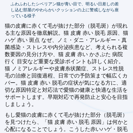
ふわふわしたシベリアン猫が青い目で、明るい日差しの差
し込む部屋のやわらかいクッションの上に警戒しながら座
っている様子
猫の皮膚に赤くて毛が抜けた部分（脱毛斑）が現れ
る主な原因を徹底解説。猫 皮膚 赤い 脱毛 原因、猫
ハゲ 赤い 斑点 なぜ、ノミ・ダニ・アレルギー・真
菌感染・ストレスや内分泌疾患など、考えられる複
数要因の見分け方や、猫 皮膚 赤い かさぶた 病院
行く 目安など重要な受診ポイントも詳しく紹介。
猫 ノミアレルギーや皮膚糸状菌症、ストレス性脱
毛の治療と回復過程、日常での予防策まで幅広くカ
バー。猫 皮膚 赤い 脱毛の症状が気になる方に、適
切な原因特定と対応法で愛猫の健康と快適な生活を
サポートします。早期対応で再発防止と安心を目指
しましょう。
もし愛猫の皮膚に赤くて毛が抜けた部分（脱毛斑）
を見つけたら、「猫 皮膚 赤い 脱毛 原因」は何かと
心配になることでしょう。こうした赤いハゲ・脱毛