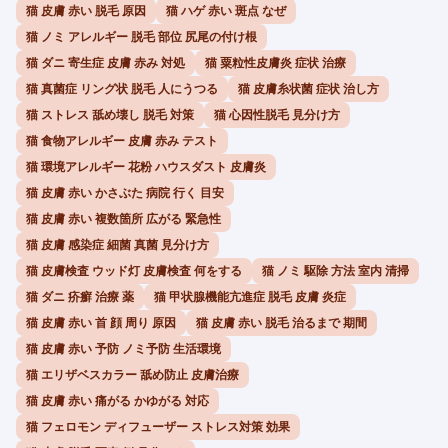
猫 皮膚 赤い 脱毛 原因
猫 ハゲ 赤い 斑点 なぜ
猫 ノミ アレルギー 脱毛 部位 尻尾の付け根
猫 ダニ 寄生症 皮膚 赤み 対処
猫 粟粒性皮膚炎 症状 治療
猫 真菌症 リング状 脱毛 人にうつる
猫 皮膚糸状菌 症状 治し方
猫 ストレス 舐め壊し 脱毛 対策
猫 心因性脱毛 見分け方
猫 食物アレルギー 皮膚 赤み テスト
猫 環境アレルギー 花粉 ハウスダスト 皮膚炎
猫 皮膚 赤い かさぶた 病院 行く 目安
猫 皮膚 赤い 複数箇所 広がる 緊急性
猫 皮膚 感染症 細菌 真菌 見分け方
猫 皮膚検査 ウッド灯 皮膚検査 何をする
猫 ノミ 駆除 方法 室内 清掃
猫 ダニ 疥癬 治療 薬
猫 甲状腺機能亢進症 脱毛 皮膚 炎症
猫 皮膚 赤い 首 顔 周り 原因
猫 皮膚 赤い 脱毛 治るまで 期間
猫 皮膚 赤い 予防 ノミ予防 生活環境
猫 エリザベスカラー 舐め防止 皮膚治療
猫 皮膚 赤い 痛がる かゆがる 対応
猫 フェロモン ディフューザー ストレス対策 効果