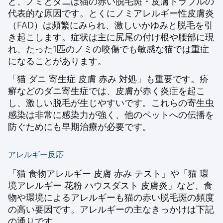
ど、ノミとダニは猫の赤い脱毛斑・皮膚トラブルの
代表的な原因です。とくにノミアレルギー性皮膚炎
（FAD）は頻繁にみられ、激しいかゆみと脱毛を引
き起こします。症状は主に尻尾の付け根や腰部に現
れ、たった1匹のノミの咬傷でも敏感な猫では重症
になることがあります。
「猫 ダニ 寄生症 皮膚 赤み 対処」も重要です。疥
癬などのダニ寄生症では、皮膚が赤く炎症を起こ
し、激しい脱毛が生じやすいです。これらの寄生虫
感染は非常に感染力が強く、他のペットへの伝播を
防ぐためにも早期治療が必要です。
アレルギー反応
「猫 食物アレルギー 皮膚 赤み テスト」や「猫 環
境アレルギー 花粉 ハウスダスト 皮膚炎」など、食
物や環境によるアレルギーも猫の赤い脱毛斑の頻度
の高い要因です。アレルギーの主なきっかけは下記
の通りです。