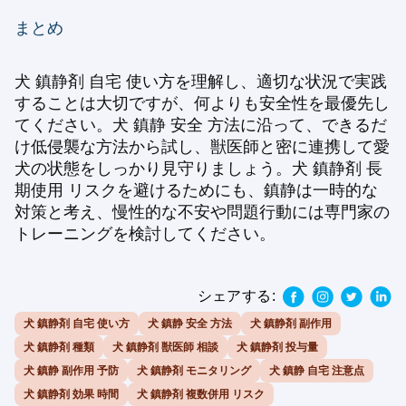
まとめ
犬 鎮静剤 自宅 使い方を理解し、適切な状況で実践
することは大切ですが、何よりも安全性を最優先し
てください。犬 鎮静 安全 方法に沿って、できるだ
け低侵襲な方法から試し、獣医師と密に連携して愛
犬の状態をしっかり見守りましょう。犬 鎮静剤 長
期使用 リスクを避けるためにも、鎮静は一時的な
対策と考え、慢性的な不安や問題行動には専門家の
トレーニングを検討してください。
シェアする:
犬 鎮静剤 自宅 使い方
犬 鎮静 安全 方法
犬 鎮静剤 副作用
犬 鎮静剤 種類
犬 鎮静剤 獣医師 相談
犬 鎮静剤 投与量
犬 鎮静 副作用 予防
犬 鎮静剤 モニタリング
犬 鎮静 自宅 注意点
犬 鎮静剤 効果 時間
犬 鎮静剤 複数併用 リスク