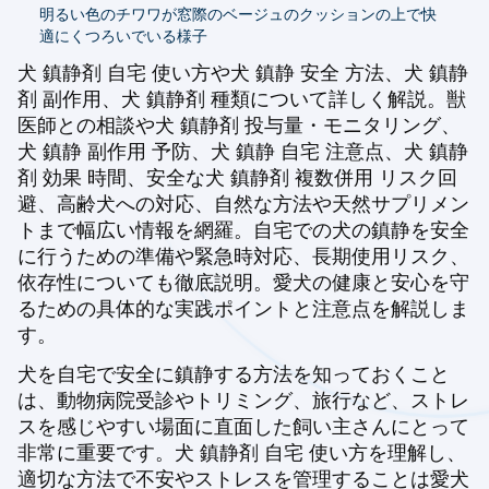
明るい色のチワワが窓際のベージュのクッションの上で快
適にくつろいでいる様子
犬 鎮静剤 自宅 使い方や犬 鎮静 安全 方法、犬 鎮静
剤 副作用、犬 鎮静剤 種類について詳しく解説。獣
医師との相談や犬 鎮静剤 投与量・モニタリング、
犬 鎮静 副作用 予防、犬 鎮静 自宅 注意点、犬 鎮静
剤 効果 時間、安全な犬 鎮静剤 複数併用 リスク回
避、高齢犬への対応、自然な方法や天然サプリメン
トまで幅広い情報を網羅。自宅での犬の鎮静を安全
に行うための準備や緊急時対応、長期使用リスク、
依存性についても徹底説明。愛犬の健康と安心を守
るための具体的な実践ポイントと注意点を解説しま
す。
犬を自宅で安全に鎮静する方法を知っておくこと
は、動物病院受診やトリミング、旅行など、ストレ
スを感じやすい場面に直面した飼い主さんにとって
非常に重要です。犬 鎮静剤 自宅 使い方を理解し、
適切な方法で不安やストレスを管理することは愛犬