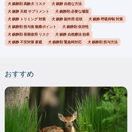
犬 鎮静剤 高齢犬 リスク
犬 鎮静 自然な方法
犬 鎮静 天然 サプリメント
犬 鎮静剤 必要な場面
犬 鎮静 トリミング 対策
犬 鎮静 副作用 症状
犬 鎮静 呼吸抑制 対策
犬 鎮静剤 投与後 観察ポイント
犬 鎮静剤 依存性
犬 鎮静剤 長期使用 リスク
犬 鎮静 自然療法 効果
犬 鎮静 不安対策 家庭
犬 鎮静剤 緊急時対応
犬 鎮静剤 投与方法
おすすめ