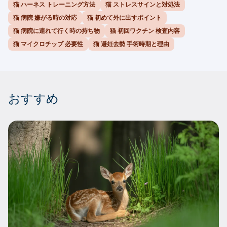
猫 ハーネス トレーニング方法
猫 ストレスサインと対処法
猫 病院 嫌がる時の対応
猫 初めて外に出すポイント
猫 病院に連れて行く時の持ち物
猫 初回ワクチン 検査内容
猫 マイクロチップ 必要性
猫 避妊去勢 手術時期と理由
おすすめ