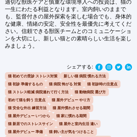
適切な獣医ケアと慎重な環境導入への投資は、猫の
一生にわたる利益となります。室内飼いのままで
も、監督付きの屋外探索を楽しむ場合でも、身体的
な健康、情緒の安定、安全性を最優先に考えてくだ
さい。信頼できる獣医チームとのコミュニケーショ
ンを大切にし、新しい猫との素晴らしい生活を楽し
みましょう。
シェアする:
猫 初めての受診 ストレス対策
新しい猫 病院 慣れる方法
猫 初診 準備するもの
猫 病院 怖がる 対策
猫 初診時の注意点
猫 ストレス軽減 病院連れて行く方法
猫 動物病院 選び方
初めて猫を飼う 注意点
猫 屋外デビュー やり方
猫 安全な外出 練習方法
猫 屋外慣れさせる期間
猫 屋外デビュー いつから
猫 家に慣れる期間
猫 新居でのストレスサイン
猫 屋外と室内生活 違い
猫 屋外デビュー 準備
猫 飼い主が気をつけること