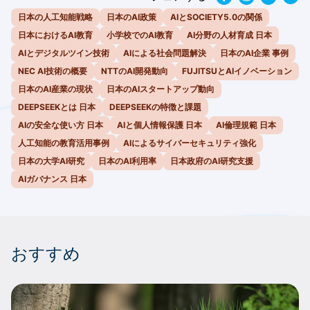
日本の人工知能戦略
日本のAI政策
AIとSOCIETY5.0の関係
日本におけるAI教育
小学校でのAI教育
AI分野の人材育成 日本
AIとデジタルツイン技術
AIによる社会問題解決
日本のAI企業 事例
NEC AI技術の概要
NTTのAI開発動向
FUJITSUとAIイノベーション
日本のAI産業の現状
日本のAIスタートアップ動向
DEEPSEEKとは 日本
DEEPSEEKの特徴と課題
AIの安全な使い方 日本
AIと個人情報保護 日本
AI倫理規範 日本
人工知能の教育活用事例
AIによるサイバーセキュリティ強化
日本の大学AI研究
日本のAI利用率
日本政府のAI研究支援
AIガバナンス 日本
おすすめ