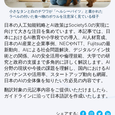
小さなタンと白のチワワが「ヘルシーバイツ」と書かれた
ラベルの付いた食べ物のボウルを注意深く見ている様子
日本の人工知能戦略とAI政策はSociety5.0の実現に
向けて大きな注目を集めています。本記事では、日
本におけるAI教育や小学校での導入、AI人材育成、
日本のAI産業と企業事例、NECやNTT、Fujitsuの最
新動向、AIによる社会問題解決、デジタルツイン技
術との関係、AIの安全活用や倫理規範、大学での研
究と政府の支援まで多角的に詳しく解説します。AI
分野の現状や今後の課題を理解し、国内におけるAI
ガバナンスや活用率、スタートアップ動向も網羅。
日本のAIの全体像を知りたい方必見の内容です。
翻訳対象の元記事内容をご提供いただけましたら、
ガイドラインに沿って日本語訳を作成いたします。
シェアする: