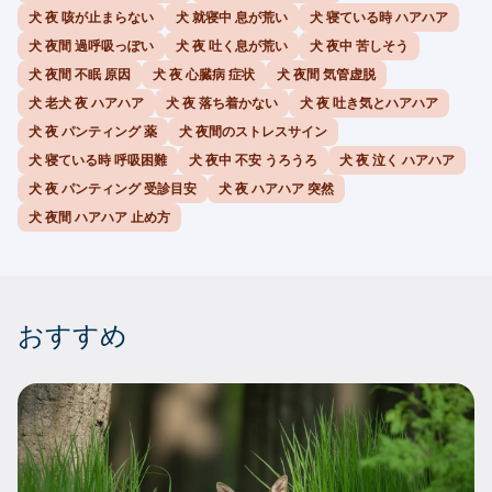
犬 夜 咳が止まらない
犬 就寝中 息が荒い
犬 寝ている時 ハアハア
犬 夜間 過呼吸っぽい
犬 夜 吐く息が荒い
犬 夜中 苦しそう
犬 夜間 不眠 原因
犬 夜 心臓病 症状
犬 夜間 気管虚脱
犬 老犬 夜 ハアハア
犬 夜 落ち着かない
犬 夜 吐き気とハアハア
犬 夜 パンティング 薬
犬 夜間のストレスサイン
犬 寝ている時 呼吸困難
犬 夜中 不安 うろうろ
犬 夜 泣く ハアハア
犬 夜 パンティング 受診目安
犬 夜 ハアハア 突然
犬 夜間 ハアハア 止め方
おすすめ