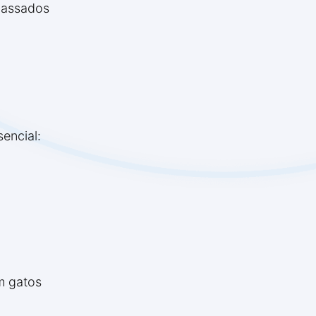
 assados
encial:
em gatos