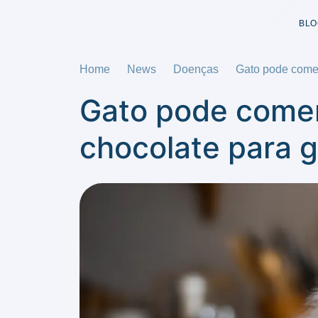
BLO
Home
News
Doenças
Gato pode comer
Gato pode comer
chocolate para 