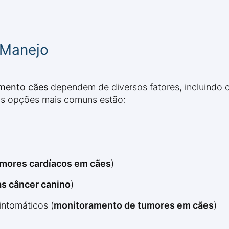
 Manejo
mento cães
dependem de diversos fatores, incluindo 
 as opções mais comuns estão:
umores cardíacos em cães
)
as câncer canino
)
intomáticos (
monitoramento de tumores em cães
)