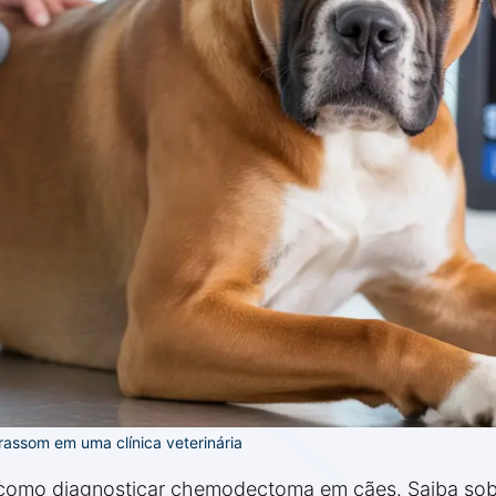
assom em uma clínica veterinária
e como diagnosticar chemodectoma em cães. Saiba sob