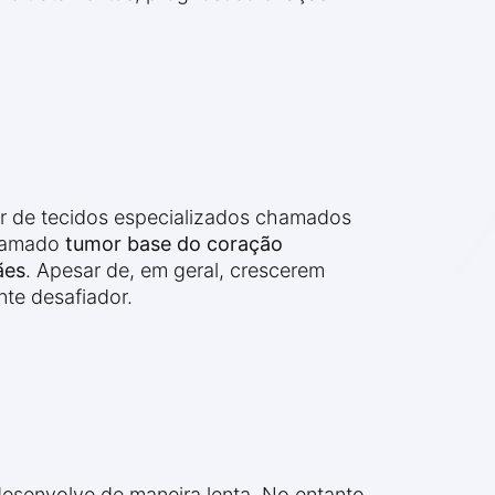
 de tecidos especializados chamados
chamado
tumor base do coração
ães
. Apesar de, em geral, crescerem
te desafiador.
esenvolve de maneira lenta. No entanto,