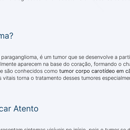
ma?
raganglioma, é um tumor que se desenvolve a partir
malmente aparecem na base do coração, formando o 
nde são conhecidos como
tumor corpo carotídeo em c
vitais torna o tratamento desses tumores especialmen
car Atento
entam sintomas visíveis no início, pois o tumor se d