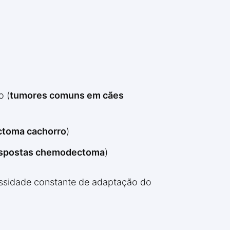
o (
tumores comuns em cães
ctoma cachorro
)
ispostas chemodectoma
)
ssidade constante de adaptação do