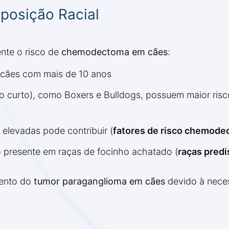
sposição Racial
nte o risco de
chemodectoma em cães
:
e cães com mais de 10 anos
ho curto), como Boxers e Bulldogs, possuem maior risc
 elevadas pode contribuir (
fatores de risco chemode
to presente em raças de focinho achatado (
raças pred
mento do
tumor paraganglioma em cães
devido à nece