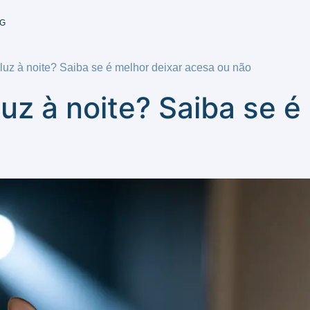
G
 luz à noite? Saiba se é melhor deixar acesa ou não
luz à noite? Saiba se é