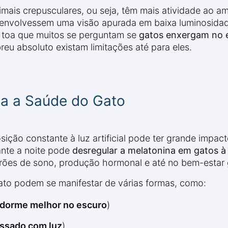
mais crepusculares, ou seja, têm mais atividade ao a
esenvolvessem uma visão apurada em baixa luminosidad
 toa que muitos se perguntam se
gatos enxergam no e
eu absoluto existam limitações até para eles.
eta a Saúde do Gato
ição constante à luz artificial pode ter grande impact
ante a noite pode
desregular a melatonina em gatos à
drões de sono, produção hormonal e até no bem-estar 
 gato podem se manifestar de várias formas, como:
 dorme melhor no escuro
)
essado com luz
)