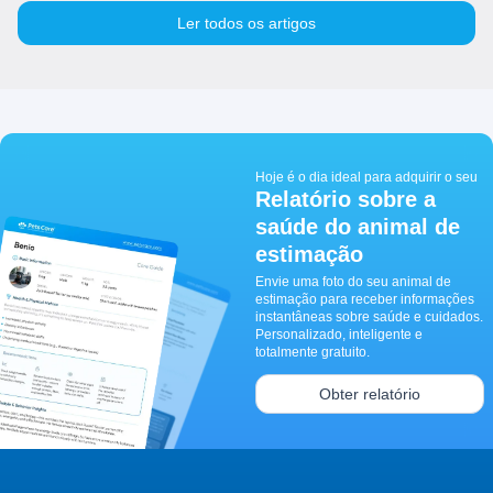
Ler todos os artigos
Hoje é o dia ideal para adquirir o seu
Relatório sobre a
saúde do animal de
estimação
Envie uma foto do seu animal de
estimação para receber informações
instantâneas sobre saúde e cuidados.
Personalizado, inteligente e
totalmente gratuito.
Obter relatório