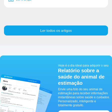
Ler todos os artigos
Hoje é o dia ideal para adquirir o seu
Relatório sobre a
saúde do animal de
estimação
Envie uma foto do seu animal de
estimação para receber informações
instantâneas sobre saúde e cuidados.
Personalizado, inteligente e
totalmente gratuito.