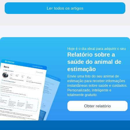
Ler todos os artigos
Hoje é o dia ideal para adquirir o seu
Relatório sobre a
saúde do animal de
estimação
Envie uma foto do seu animal de
estimação para receber informações
instantâneas sobre saúde e cuidados.
Personalizado, inteligente e
totalmente gratuito.
Obter relatório