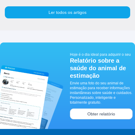
Ler todos os artigos
Hoje é o dia ideal para adquirir o seu
Relatório sobre a
saúde do animal de
estimação
Envie uma foto do seu animal de
estimação para receber informações
instantâneas sobre saúde e cuidados.
Personalizado, inteligente e
totalmente gratuito.
Obter relatório