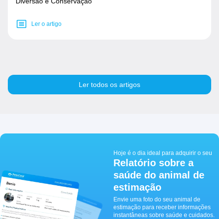
Diversão e Conservação
Ler o artigo
Ler todos os artigos
Hoje é o dia ideal para adquirir o seu
Relatório sobre a
saúde do animal de
estimação
Envie uma foto do seu animal de
estimação para receber informações
instantâneas sobre saúde e cuidados.