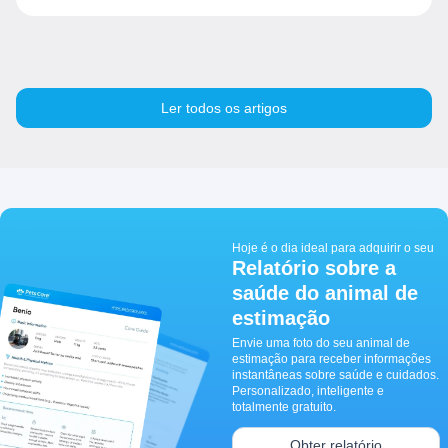
Ler todos os artigos
Hoje é o dia ideal para adquirir o seu
Relatório sobre a
saúde do animal de
estimação
Envie uma foto do seu animal de
estimação para receber informações
instantâneas sobre saúde e cuidados.
Personalizado, inteligente e
totalmente gratuito.
Obter relatório